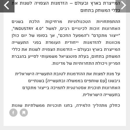
המייצרת בארץ ובעולם – הזדמנות הצפויה לשנות את
כללי המשחק בתחום
ההתפתחויות הטכנולוגיות מרחיקות הלכת בשנים
האחרונות זוכות לכינויים רבים, למשל "Industry 4.0
",
"ייצור מתקדם" ו"המפעל החכם", אך בסופו של יום כולן
מכוונות להזדמנות ייחודית העומדת בפני התעשייה
המייצרת בארץ ובעולם – הזדמנות הצפויה לשנות את כללי
המשחק בתחום, בעלת פוטנציאל משמעותי לסייע בהגברת
הפריון ויכולת התחרותיות של מדינות.
על מנת למצות את ההזדמנות לטובת התעשייה הישראלית
גיבשנו (עם שותפים בממשלה ובתעשייה) בשנתיים
האחרונות תוכנית אסטרטגית לתמיכה בייצור מתקדם
בתעשייה הישראלית.
כחלק מתהליך הלמידה, בחנו תוכניות ממשלתיות שונות
העוסקות בנושא ומצאנו שלממשלה תפקיד משמעותי
בחיזוק התחום ובפיתוחו, וכי אם אנו חפצים בחיזוק
התחום בישראל יש צורך בתכנון ובדחיפה ממשלתיים